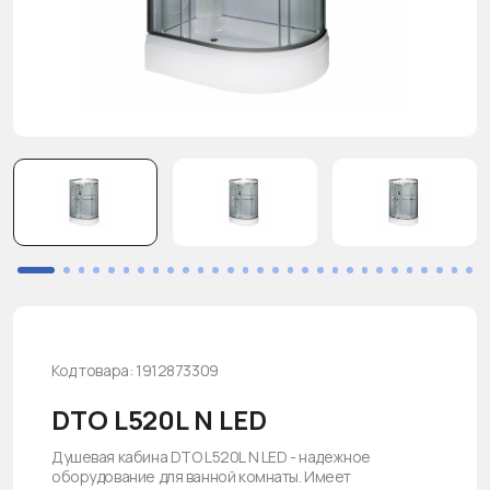
Код товара: 1912873309
DTO L520L N LED
Душевая кабина DTO L520L N LED - надежное
оборудование для ванной комнаты. Имеет