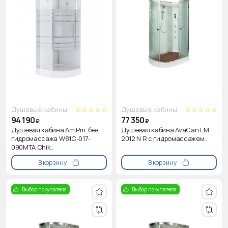
Душевые кабины
Душевые кабины
94 190
77 350
₽
₽
Душевая кабина Am.Pm. без
Душевая кабина AvaCan EM
гидромассажа W81C-017-
2012 N R с гидромассажем..
090MTA Chik..
В корзину
В корзину
Выбор покупателя
Выбор покупателя