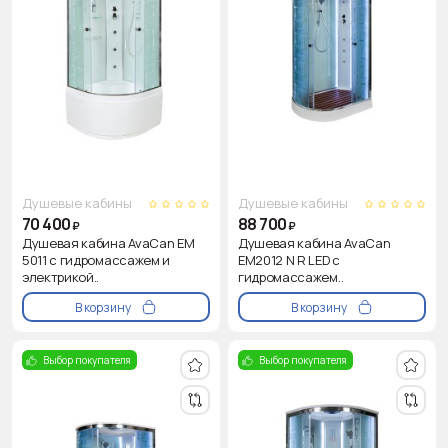
Душевые кабины
Душевые кабины
70 400
88 700
₽
₽
Душевая кабина AvaCan EM
Душевая кабина AvaCan
5011 с гидромассажем и
EM2012 N R LED с
электрикой..
гидромассажем..
В корзину
В корзину
Выбор покупателя
Выбор покупателя