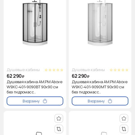
Душевые кабины
Душевые кабины
62 290
62 290
₽
₽
Душевая кабина AM.PM Above
Душевая кабина AM.PM Above
W9XC-401-9090BT 90x90 см
W9XC-401-9090MT 90x90 см
без гидромасс..
без гидромасс..
В корзину
В корзину