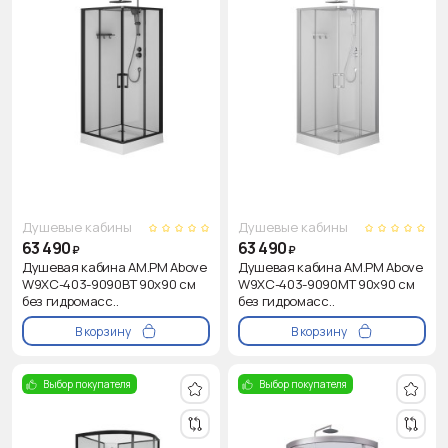
Душевые кабины
Душевые кабины
63 490
63 490
₽
₽
Душевая кабина AM.PM Above
Душевая кабина AM.PM Above
W9XC-403-9090BT 90x90 см
W9XC-403-9090MT 90x90 см
без гидромасс..
без гидромасс..
В корзину
В корзину
Выбор покупателя
Выбор покупателя