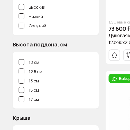
Высокий
Низкий
Душевые к
Средний
73 600
Душевая к
120x80x21
Высота поддона, см
12 см
12.5 см
Выбор
13 см
15 см
17 см
24 см
Крыша
25 см
26 см