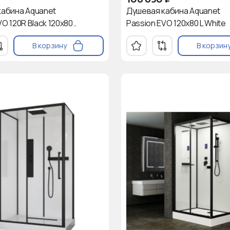
кабина Aquanet
Душевая кабина Aquanet
O 120R Black 120x80..
Passion EVO 120x80 L White
В корзину
В корзин