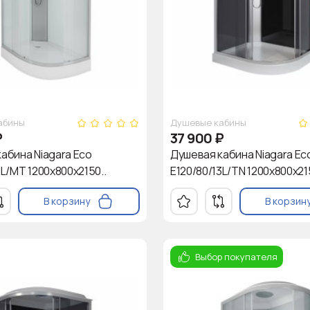
абины
Душевые кабины
₽
37 900
₽
абина Niagara Eco
Душевая кабина Niagara Ec
3L/MT 1200х800х2150..
E120/80/13L/TN 1200х800х215
В корзину
В корзин
Выбор покупателя