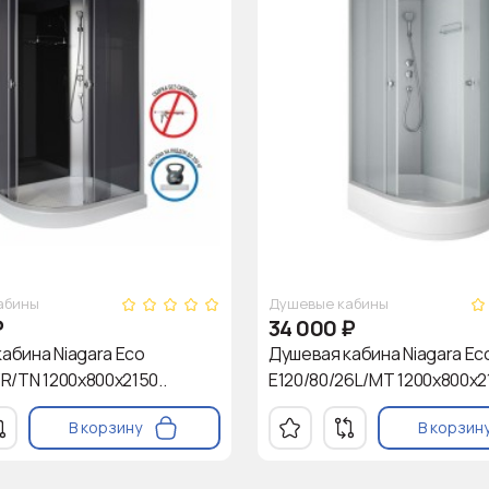
абины
Душевые кабины
₽
34 000
₽
абина Niagara Eco
Душевая кабина Niagara Ec
3R/TN 1200х800х2150..
E120/80/26L/MT 1200х800х21
В корзину
В корзин