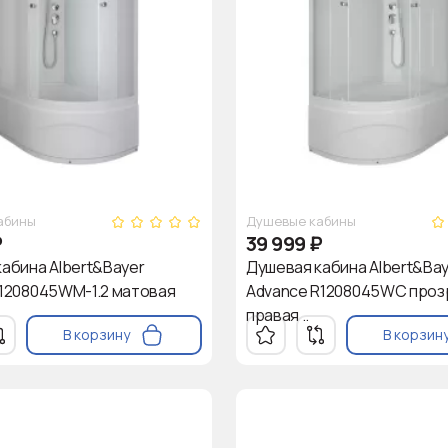
абины
Душевые кабины
₽
39 999
₽
абина Albert&Bayer
Душевая кабина Albert&Ba
L1208045WM-1.2 матовая
Advance R1208045WC проз
правая ..
В корзину
В корзин