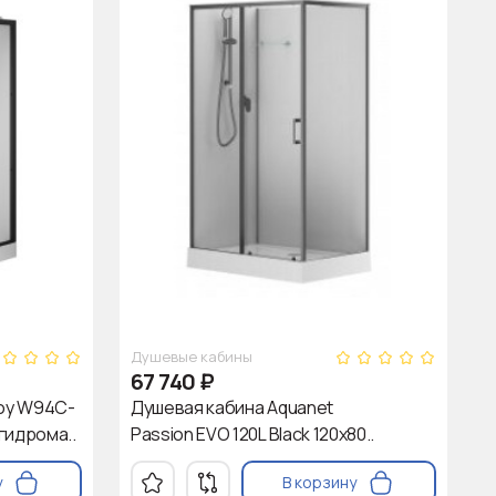
Душевые кабины
67 740
₽
Joy W94C-
Душевая кабина Aquanet
гидрома..
Passion EVO 120L Black 120x80..
у
В корзину