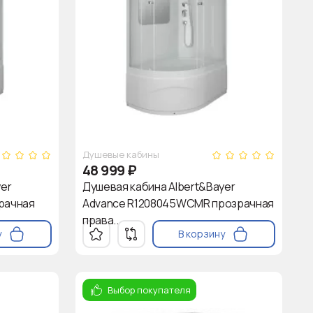
Душевые кабины
48 999
₽
yer
Душевая кабина Albert&Bayer
рачная
Advance R1208045WCMR прозрачная
права..
у
В корзину
Выбор покупателя