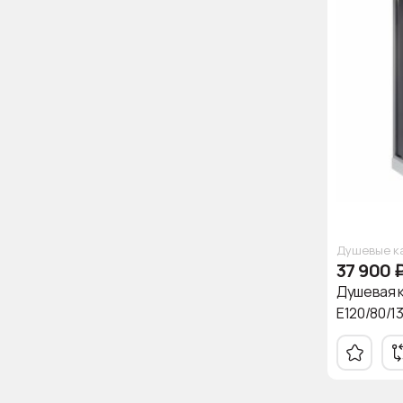
Душевые к
37 900
Душевая к
E120/80/1