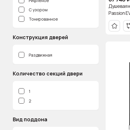
Рифленое
220
Душевая 
С узором
225
Passion EV
Тонированное
228
230
Конструкция дверей
231.5
232
Раздвижная
Количество секций двери
1
2
Вид поддона