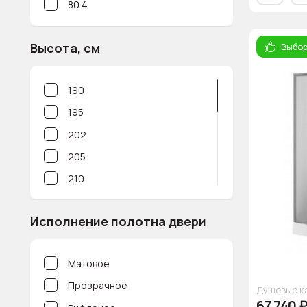
80.4
Высота, см
Выбор
190
195
202
205
210
213
Исполнение полотна двери
215
217
Матовое
217.5
Прозрачное
218
Душевые к
67 740