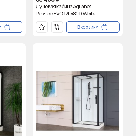
Душевая кабина Aquanet
Passion EVO 120x80 R White
у
В корзину