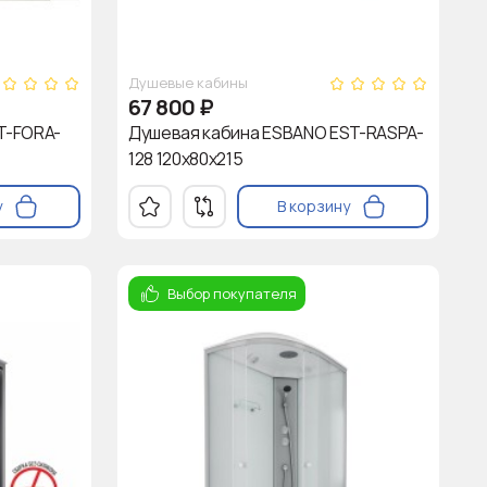
Душевые кабины
67 800
₽
T-FORA-
Душевая кабина ESBANO EST-RASPA-
128 120х80х215
у
В корзину
Выбор покупателя