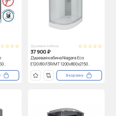
Душевые кабины
37 900
₽
o
Душевая кабина Niagara Eco
0..
E120/80/13R/MT 1200х800х2150..
у
В корзину