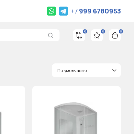
+7
999 6780953
0
0
0
По умолчанию