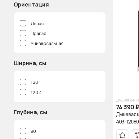
Ориентация
Левая
Правая
Универсальная
Ширина, см
120
120.4
Душевые к
74 390
Глубина, см
Душевая 
403-12080
80