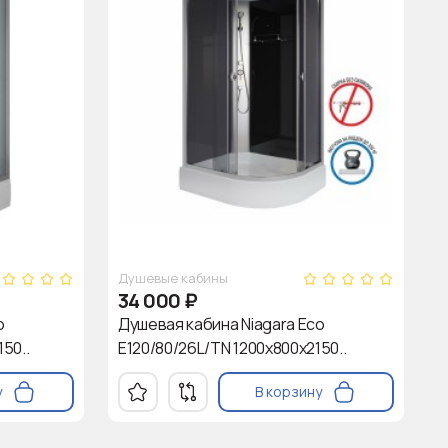
Душевые кабины
34 000
₽
o
Душевая кабина Niagara Eco
50..
E120/80/26L/TN 1200х800х2150..
у
В корзину