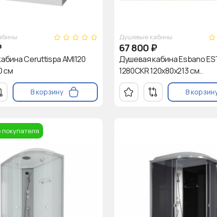
абины
Душевые кабины
₽
67 800
₽
абина Ceruttispa AMI120
Душевая кабина Esbano ES
0 см
1280CKR 120х80х213 см..
В корзину
В корзин
 покупателя