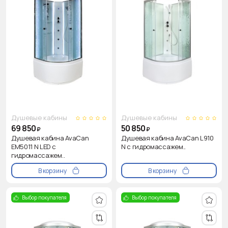
Душевые кабины
Душевые кабины
69 850
50 850
₽
₽
Душевая кабина AvaCan
Душевая кабина AvaCan L910
EM5011 N LED с
N с гидромассажем..
гидромассажем..
В корзину
В корзину
Выбор покупателя
Выбор покупателя