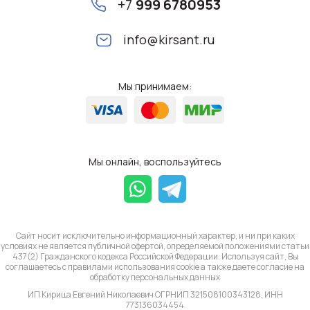
+7
999 6780953
info@kirsant.ru
Мы принимаем:
Мы онлайн, воспользуйтесь
Сайт носит исключительно информационный характер, и ни при каких
условиях не является публичной офертой, определяемой положениями статьи
437(2) Гражданского кодекса Российской Федерации. Используя сайт, Вы
соглашаетесь с правилами использования cookie а также даете согласие на
обработку
персональных данных
ИП Кирица Евгений Николаевич ОГРНИП 321508100343128, ИНН
773136034454