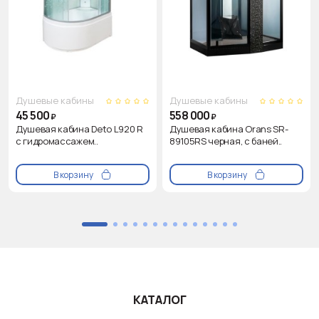
Душевые кабины
Душевые кабины
45 500
558 000
₽
₽
Душевая кабина Deto L920 R
Душевая кабина Orans SR-
с гидромассажем..
89105RS черная, с баней..
В корзину
В корзину
КАТАЛОГ