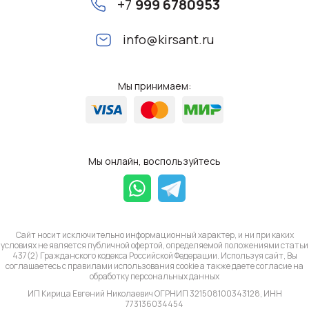
+7
999 6780953
info@kirsant.ru
Мы принимаем:
Мы онлайн, воспользуйтесь
Сайт носит исключительно информационный характер, и ни при каких
условиях не является публичной офертой, определяемой положениями статьи
437(2) Гражданского кодекса Российской Федерации. Используя сайт, Вы
соглашаетесь с правилами использования cookie а также даете согласие на
обработку
персональных данных
ИП Кирица Евгений Николаевич ОГРНИП 321508100343128, ИНН
773136034454