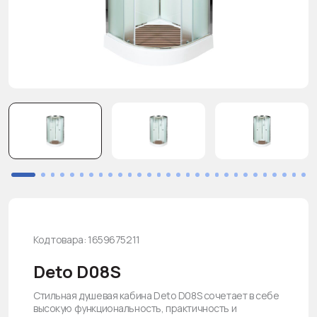
Код товара: 1659675211
Deto D08S
Стильная душевая кабина Deto D08S сочетает в себе
высокую функциональность, практичность и