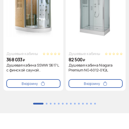
Душевые кабины
Душевые кабины
368 033
82 500
₽
₽
Душевая кабина SSWW S617 L
Душевая кабина Niagara
с финской сауной..
Premium NG-6012-01QL
В корзину
В корзину