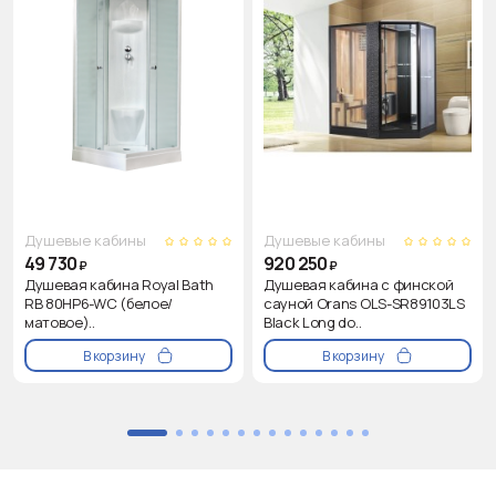
Душевые кабины
Душевые кабины
49 730
920 250
₽
₽
Душевая кабина Royal Bath
Душевая кабина с финской
RB 80HP6-WC (белое/
сауной Orans OLS-SR89103LS
матовое)..
Black Long do..
В корзину
В корзину