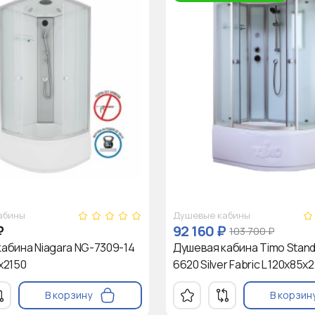
абины
Душевые кабины
₽
92 160
₽
103 700
₽
абина Niagara NG-7309-14
Душевая кабина Timo Stand
х2150
6620 Silver Fabric L 120х85х2
В корзину
В корзин