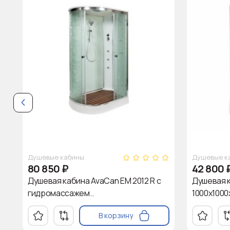
Душевые кабины
Душевые к
80 850
₽
42 800
Душевая кабина AvaCan EM 2012 R с
Душевая к
гидромассажем..
1000х1000
В корзину