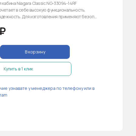
 кабина Niagara Classic NG-33094-14RF
очетает в себе высокую функциональность,
адежность. Для изготовления применяют безоп...
₽
В корзину
Купить в 1 клик
чие узнавате у менеджера по телефону или в
ram