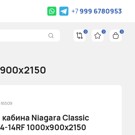
+7
999 6780953
0
0
0
х900х2150
616509
кабина Niagara Classic
4-14RF 1000х900х2150