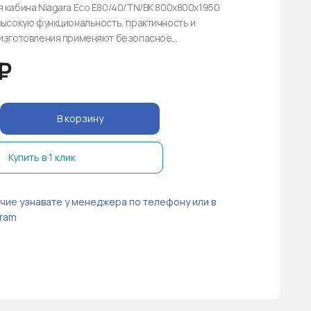
 кабина Niagara Eco E80/40/TN/BK 800х800х1950
высокую функциональность, практичность и
изготовления применяют безопасное...
₽
В корзину
Купить в 1 клик
чие узнавате у менеджера по телефону или в
ram