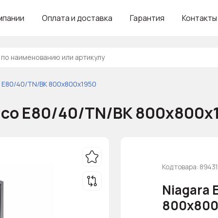
мпании
Оплата и доставка
Гарантия
Контакты
o E80/40/TN/BK 800х800х1950
 Eco E80/40/TN/BK 800х800х
Код товара: 8943
Niagara 
800х800