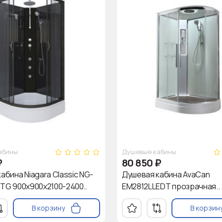
абины
Душевые кабины
₽
80 850
₽
абина Niagara Classic NG-
Душевая кабина AvaCan
TG 900х900х2100-2400..
EM2812LLEDT прозрачная..
В корзину
В корзин