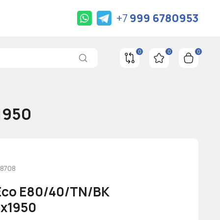
+7
999 6780953
0
0
0
1950
18708
Eco E80/40/TN/BK
х1950