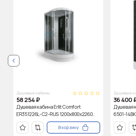
Душевые кабины
Душевые к
58 254
₽
36 400
Душевая кабина Erlit Comfort
Душевая к
ER351226L-C2-RUS 1200x800x2260..
6501-14BK
В корзину