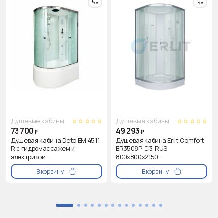
Душевые кабины
Душевые кабины
73 700
49 293
₽
₽
Душевая кабина Deto EM 4511
Душевая кабина Erlit Comfort
R с гидромассажем и
ER3508P-C3-RUS
электрикой..
800x800x2150..
В корзину
В корзину