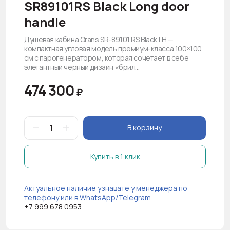
SR89101RS Black Long door
handle
Душевая кабина Orans SR-89101 RS Black LH —
компактная угловая модель премиум-класса 100×100
см с парогенератором, которая сочетает в себе
элегантный чёрный дизайн «брил...
474 300
₽
В корзину
Купить в 1 клик
Актуальное наличие узнавате у менеджера по
телефону или в WhatsApp/Telegram
+7 999 678 0953