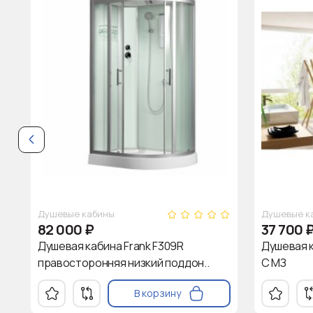
Душевые кабины
Душевые к
82 000
₽
37 700
Душевая кабина Frank F309R
Душевая 
правосторонняя низкий поддон..
С МЗ
В корзину