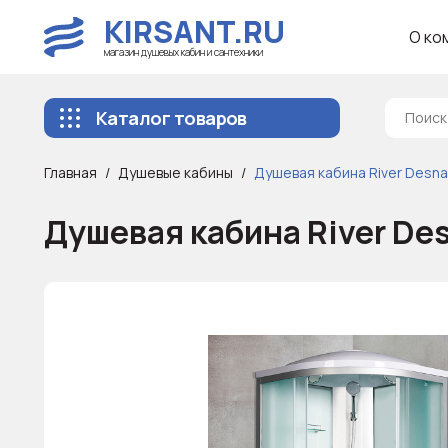
KIRSANT.RU
О ко
магазин душевых кабин и сантехники
Каталог товаров
Главная
Душевые кабины
Душевая кабина River Desn
Душевая кабина River De