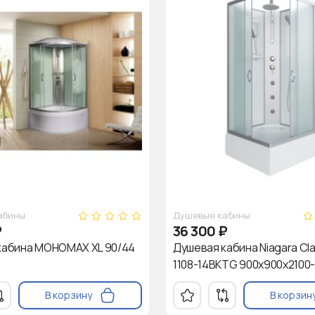
абины
Душевые кабины
₽
36 300
₽
кабина МОНОМАХ XL 90/44
Душевая кабина Niagara Cla
1108-14BKTG 900х900х2100-
В корзину
В корзин