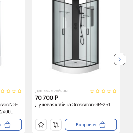
Душевые кабины
Д
70 700
₽
ssic NG-
Душевая кабина Grossman GR-251
Д
2400..
у
В корзину