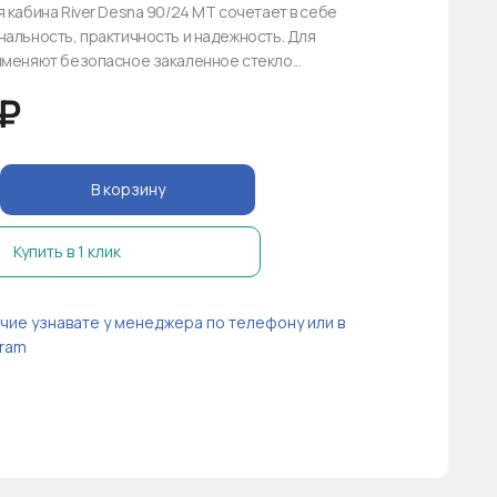
 кабина River Desna 90/24 MT сочетает в себе
альность, практичность и надежность. Для
меняют безопасное закаленное стекло...
₽
В корзину
Купить в 1 клик
чие узнавате у менеджера по телефону или в
ram