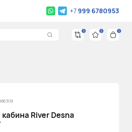
+7
999 6780953
0
0
0
0986309
кабина River Desna
T