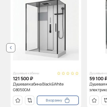
Душевые кабины
Душевые к
121 500
₽
59 100
Душевая кабина Black&White
Душевая к
G8050GM
электрик
В корзину