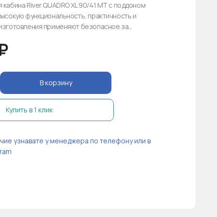
 кабина River QUADRO XL 90/41 MT с поддоном
высокую функциональность, практичность и
изготовления применяют безопасное за...
₽
В корзину
Купить в 1 клик
чие узнавате у менеджера по телефону или в
ram