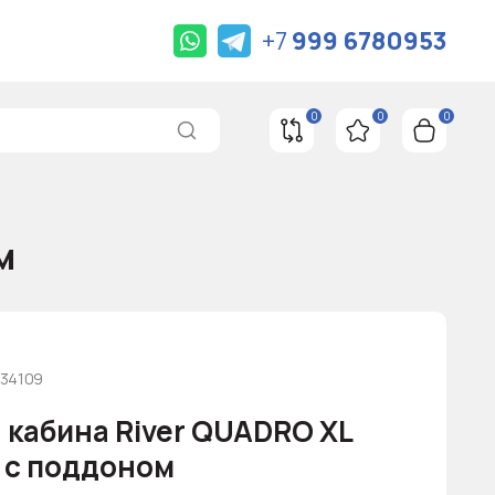
+7
999 6780953
0
0
0
м
334109
 кабина River QUADRO XL
 с поддоном