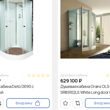
абины
Душевые кабины
₽
629 100
₽
абина Deto D09S с
Душевая кабина Orans OLS
ой
SR89102LS White Long door h
В корзину
В корзин