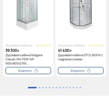
Душевые кабины
Душевые кабины
39 300
41 400
₽
₽
Душевая кабина Niagara
Душевая кабина DTO L609 N с
Classic NG-1108-14P
гидромассажем..
900х900х2150..
В корзину
В корзину