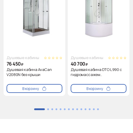
Душевые кабины
Душевые кабины
76 450
40 700
₽
₽
Душевая кабина AvaCan
Душевая кабина DTO L990 с
V2080N без крыши
гидромассажем..
В корзину
В корзину