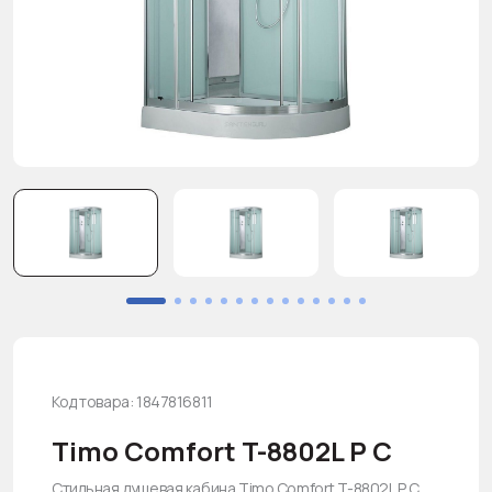
Код товара: 1847816811
Timo Comfort T-8802L P C
Стильная душевая кабина Timo Comfort T-8802L P C