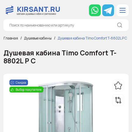
KIRSANT.RU
магазин душевых кабин и сантехники
Главная
Душевые кабины
Душевая кабина Timo Comfort T-8802L P C
Душевая кабина Timo Comfort T-
8802L P C
Скидка
Выбор покупателя