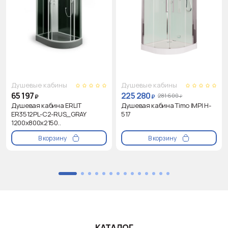
Душевые кабины
Душевые кабины
65 197
225 280
281 600
₽
₽
₽
Душевая кабина ERLIT
Душевая кабина Timo IMPI H-
ER3512PL-C2-RUS_GRAY
517
1200х800х2150..
В корзину
В корзину
КАТАЛОГ