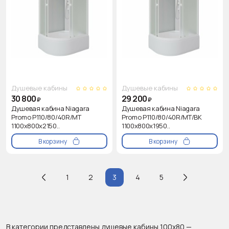
Душевые кабины
Душевые кабины
30 800
29 200
₽
₽
Душевая кабина Niagara
Душевая кабина Niagara
Promo P110/80/40R/MT
Promo P110/80/40R/MT/BK
1100х800х2150..
1100х800х1950..
В корзину
В корзину
1
2
3
4
5
В категории представлены душевые кабины 100x80 —