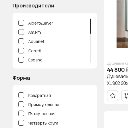
Производители
Albert&Bayer
Am.Pm
Aquanet
Cerutti
Esbano
Душевые к
44 800
Niagara
Душевая 
Форма
Parly
XL 902 90
RGW
Квадратная
River
Прямоугольная
Royal Bath
Пятиугольная
Taliente
Четверть круга
Timo