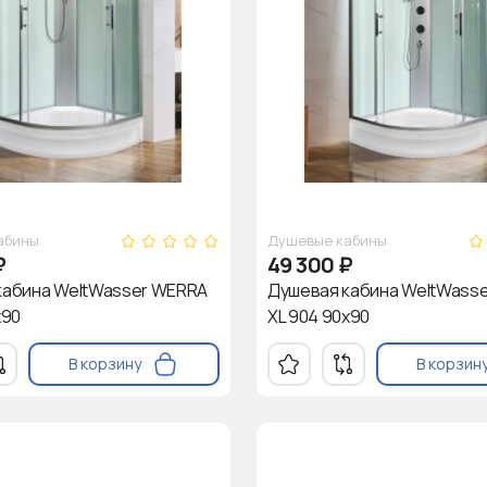
абины
Душевые кабины
₽
49 300
₽
кабина WeltWasser WERRA
Душевая кабина WeltWass
х90
XL 904 90х90
В корзину
В корзин