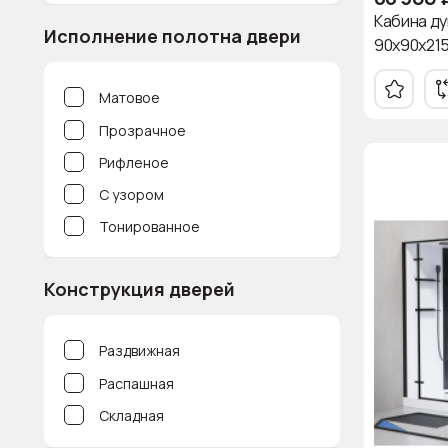
205.5
Кабина ду
Исполнение полотна двери
206
90x90x21
210
Матовое
213
Прозрачное
215
Рифленое
216
С узором
217
Тонированное
217.5
218
Конструкция дверей
219.5
220
Раздвижная
222
Распашная
223
Складная
225