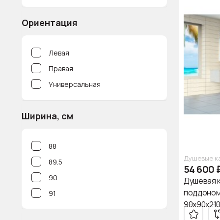
Triton
Ориентация
WeltWasser
Левая
Правая
Универсальная
Ширина, см
88
Душевые к
89.5
54 600
90
Душевая 
поддоном
91
90х90х210