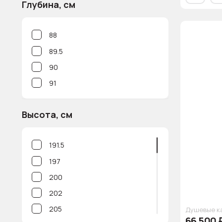
Глубина, см
88
89.5
90
91
Высота, см
191.5
197
200
202
205
Душевые к
66 500