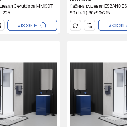
шевая Ceruttispa MiMi90T
Кабина душевая ESBANO E
5-225
90 (Left) 90х90х215..
В корзину
В корзин