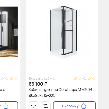
Душевые кабины
66 100
₽
а с
Кабина душевая Ceruttispa MiMi90B
R
90x90x215-225
у
В корзину