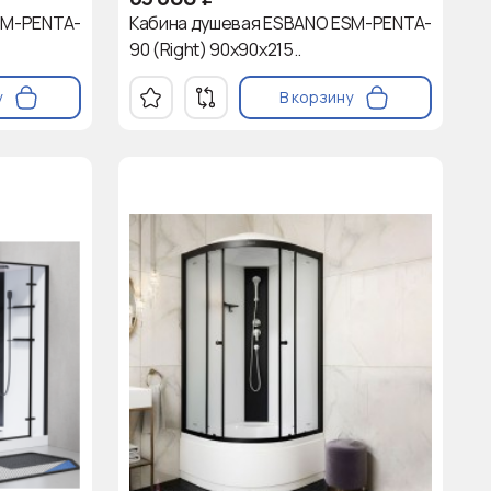
SM-PENTA-
Кабина душевая ESBANO ESM-PENTA-
90 (Right) 90х90х215..
у
В корзину