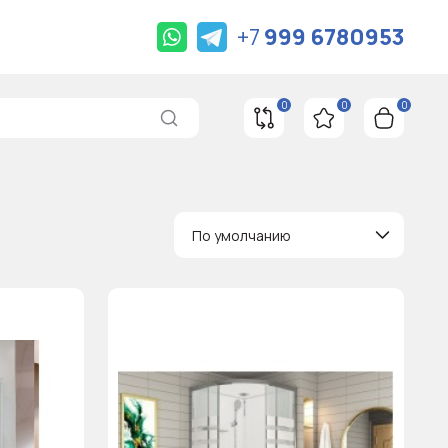
+7
999 6780953
0
0
0
По умолчанию