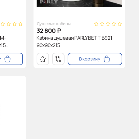
Душевые кабины
32 800
₽
SM-
Кабина душевая PARLY BETT B921
15..
90х90х215
у
В корзину