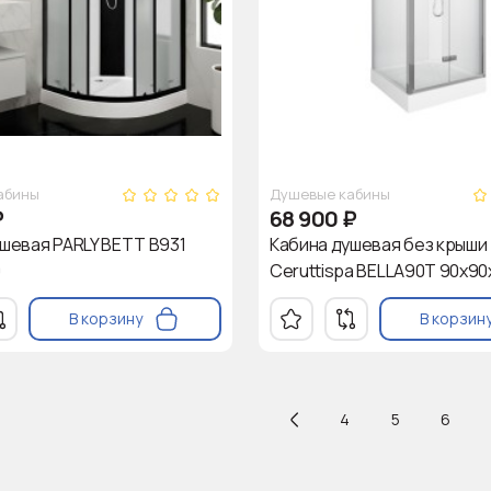
абины
Душевые кабины
₽
68 900
₽
шевая PARLY BETT B931
Кабина душевая без крыши
0
Ceruttispa BELLA90T 90x90x
В корзину
В корзин
4
5
6