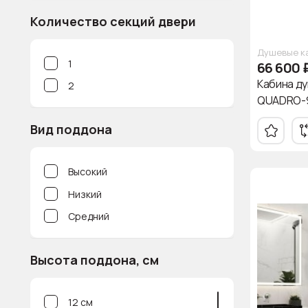
226
Количество секций двери
227
228
Душевые к
1
66 600
231.5
Кабина д
2
QUADRO-90
Вид поддона
Высокий
Низкий
Средний
Высота поддона, см
12 см