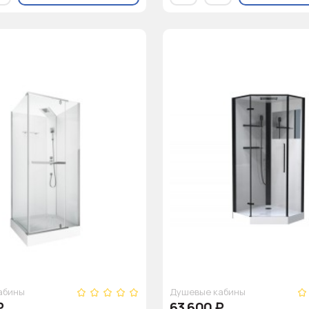
абины
Душевые кабины
₽
63 600
₽