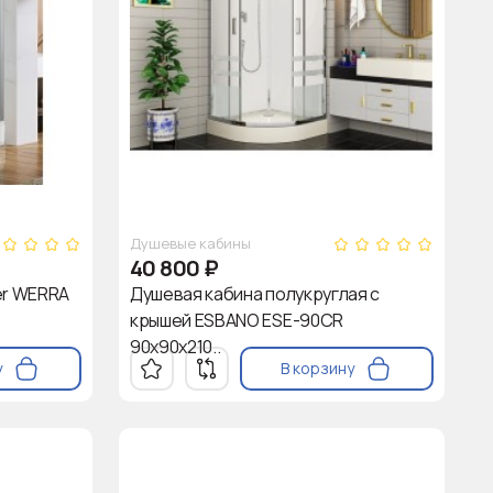
Душевые кабины
40 800
₽
er WERRA
Душевая кабина полукруглая с
крышей ESBANO ESE-90CR
90х90х210..
у
В корзину