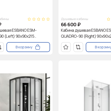
абины
Душевые кабины
₽
66 600
₽
ушевая ESBANO ESM-
Кабина душевая ESBANO E
 (Left) 90х90х215..
QUADRO-90 (Right) 90х90х2
В корзину
В корзин