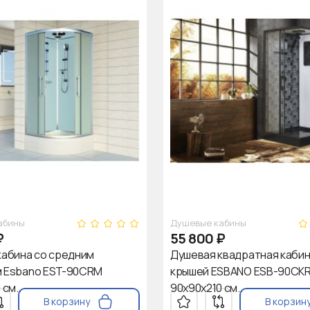
абины
Душевые кабины
₽
55 800
₽
кабина со средним
Душевая квадратная кабин
 Esbano EST-90CRM
крышей ESBANO ESB-90CK
 см..
90х90х210 см..
В корзину
В корзин