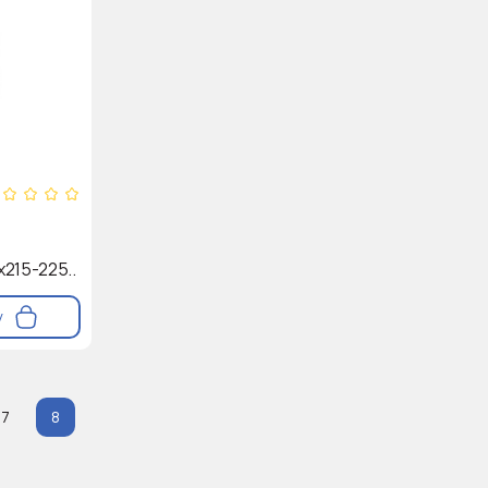
215-225..
у
7
8