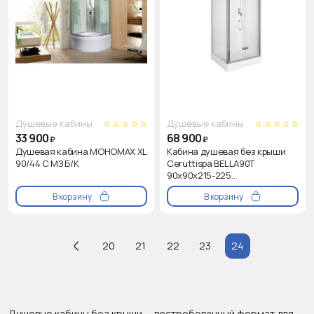
Душевые кабины
Душевые кабины
33 900
68 900
₽
₽
Душевая кабина МОНОМАХ XL
Кабина душевая без крыши
90/44 С МЗ Б/К
Ceruttispa BELLA90T
90x90x215-225..
В корзину
В корзину
20
21
22
23
24
Душевые кабины без крыши — востребованный формат для