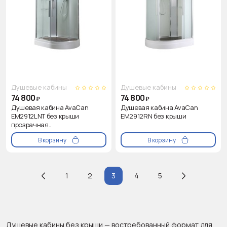
Душевые кабины
Душевые кабины
74 800
74 800
₽
₽
Душевая кабина AvaCan
Душевая кабина AvaCan
EM2912LNT без крыши
EM2912RN без крыши
прозрачная..
В корзину
В корзину
1
2
3
4
5
Душевые кабины без крыши — востребованный формат для